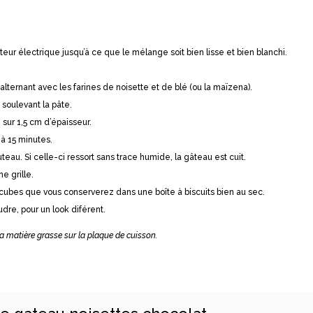
teur électrique jusqu’à ce que le mélange soit bien lisse et bien blanchi.
lternant avec les farines de noisette et de blé (ou la maïzena).
soulevant la pâte.
sur 1,5 cm d’épaisseur.
à 15 minutes.
teau. Si celle-ci ressort sans trace humide, la gâteau est cuit.
ne grille.
cubes que vous conserverez dans une boîte à biscuits bien au sec.
re, pour un look diférent.
 la matière grasse sur la plaque de cuisson.