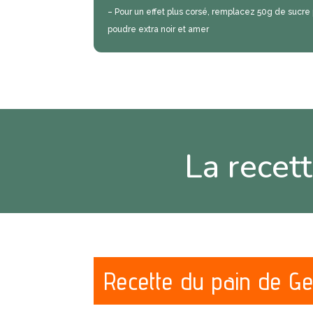
– Pour un effet plus corsé, remplacez 50g de sucre
poudre extra noir et amer
La recet
Recette du pain de Ge