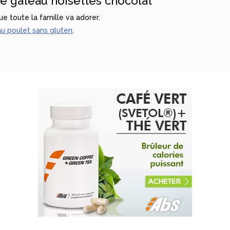
re gateau noisettes chocolat
e toute la famille va adorer.
u poulet sans gluten
.