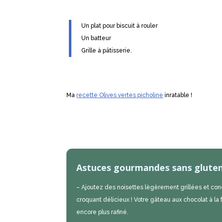
Un plat pour biscuit à rouler
Un batteur
Grille à pâtisserie.
Ma
recette Olives vertes picholine
inratable !
Astuces gourmandes sans gluten
– Ajoutez des noisettes lègèrement grillées et con
croquant délicieux ! Votre
gâteau aux chocolat à la 
encore plus rafiné.