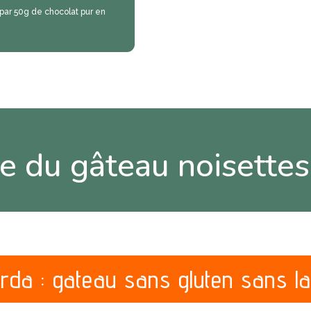
 par 50g de chocolat pur en
te du gâteau noisettes
rda : gateau sans gluten sans l