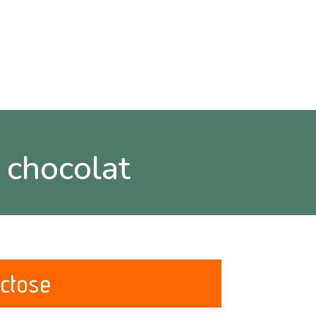
 chocolat
actose