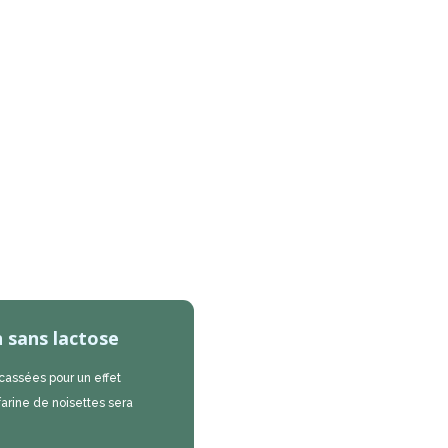
 sans lactose
cassées pour un effet
farine de noisettes sera