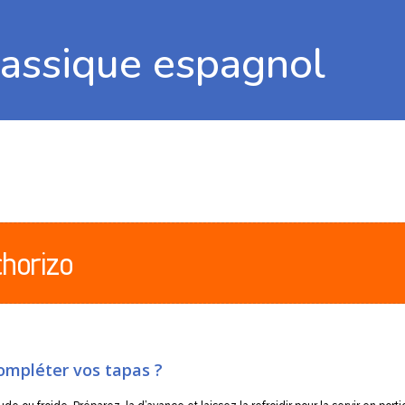
classique espagnol
chorizo
compléter vos tapas ?