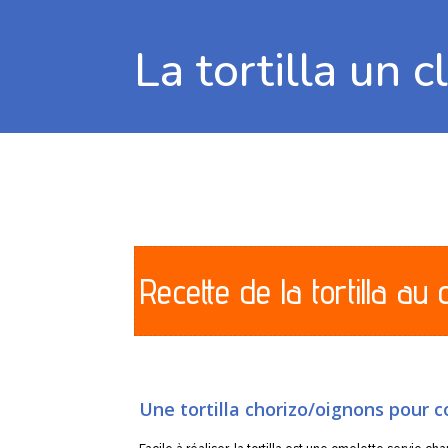
La tortilla un 
Recette de la tortilla au 
Une tortilla chorizo/oignons pour 