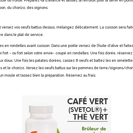
aude ou froide. Préparez-la d’avance et laissez la refroidir pour la servir en port
on, du chorizo, des oignons.
t versez vos oeufs battus dessus, mélangez délicatement. La cuisson sera faite 
ée dans le plat de service.
 en rondelles avant cuisson. Dans une poêle versez de l’huile d’olive et faite
i fort – ou fort selon votre envie- coupé en rondelles. Une fois dorée, réservez
 doux. Une fois les patates dorées, cassez 8 oeufs et battez les en omelette da
et le chorizo. Versez les oeufs battus sur les pommes de terre/oignons/choriz
 un moule et tassez bien la préparation. Réservez au frais.