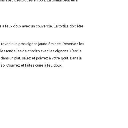
ions avec des piques en bois. La tortilla peut être
a feux doux avec un couvercle. La tortilla doit être
s revenir un gros oignon jaune émincé. Réservez les
 les rondelles de chorizo avec les oignons. C’est le
ns un plat, salez et poivrez à votre goût. Dans la
o. Couvrez et faites cuire à feu doux.