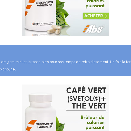
ut de 3 cm mini et la tasse bien pour son temps de refroidissement. Un fois la to
 picholine
.