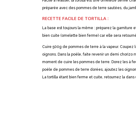
Facile à réaliser, la tortilla est une omelette servie ch
préparée avec des pommes de terre sautées, du jamb
RECETTE FACILE DE TORTILLA :
La base est toujours la même : préparez la garniture e
bien cuite (omelette bien ferme) car elle sera retourn
Cuire 500g de pommes de terre à la vapeur. Coupez les
oignons. Dans la poèle, faite revenir un demi chorizo m
moment de cuire les pommes de terre. Dorez les à feux
poèle de pommes de terre dorées, ajoutez les oignons 
La tortilla étant bien ferme et cuite, retournez la dans