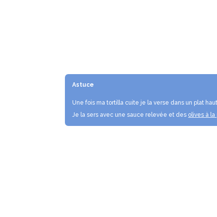
Astuce
Une fois ma tortilla cuite je la verse dans un plat ha
Je la sers avec une sauce relevée et des
olives à la