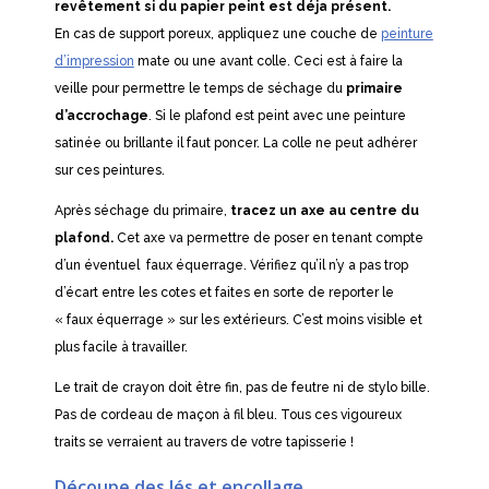
revêtement si du papier peint est déja présent.
En cas de support poreux, appliquez une couche de
peinture
d’impression
mate ou une avant colle. Ceci est à faire la
veille pour permettre le temps de séchage du
primaire
d’accrochage
. Si le plafond est peint avec une peinture
satinée ou brillante il faut poncer. La colle ne peut adhérer
sur ces peintures.
Après séchage du primaire,
tracez un axe au centre du
plafond.
Cet axe va permettre de poser en tenant compte
d’un éventuel faux équerrage. Vérifiez qu’il n’y a pas trop
d’écart entre les cotes et faites en sorte de reporter le
« faux équerrage » sur les extérieurs. C’est moins visible et
plus facile à travailler.
Le trait de crayon doit être fin, pas de feutre ni de stylo bille.
Pas de cordeau de maçon à fil bleu. Tous ces vigoureux
traits se verraient au travers de votre tapisserie !
Découpe des lés et encollage