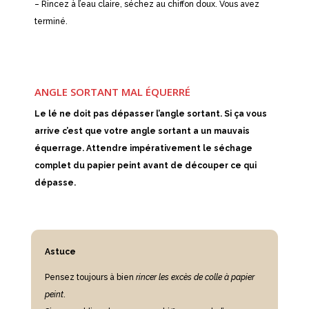
– Rincez à l’eau claire, séchez au chiffon doux. Vous avez
terminé.
ANGLE SORTANT MAL ÉQUERRÉ
Le lé ne doit pas dépasser l’angle sortant. Si ça vous
arrive c’est que votre angle sortant a un mauvais
équerrage. Attendre impérativement le séchage
complet du papier peint avant de découper ce qui
dépasse.
Astuce
Pensez toujours à bien
rincer les excès de colle à papier
peint
.