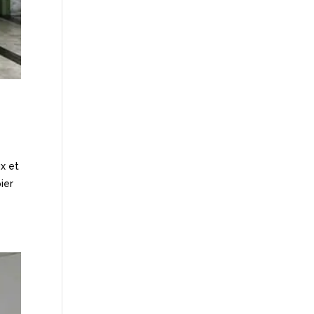
ux et
ier